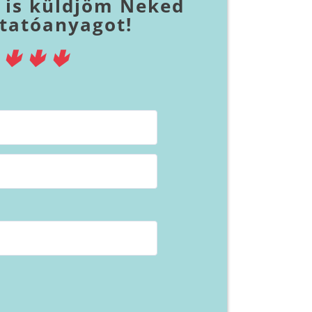
l is küldjöm Neked
ktatóanyagot!
🢃🢃🢃