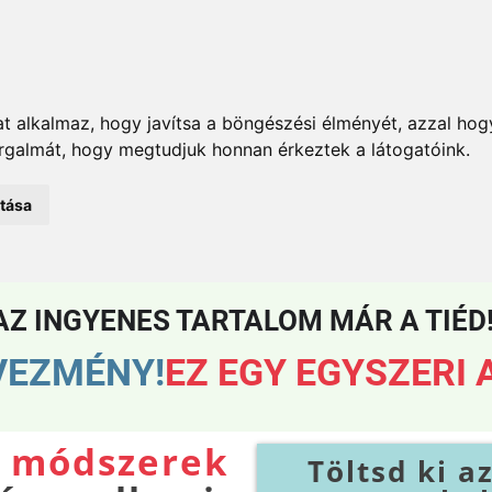
t alkalmaz, hogy javítsa a böngészési élményét, azzal hog
orgalmát, hogy megtudjuk honnan érkeztek a látogatóink.
atása
AZ INGYENES TARTALOM MÁR A TIÉD
VEZMÉNY!
EZ EGY EGYSZERI 
n módszerek
Töltsd ki a