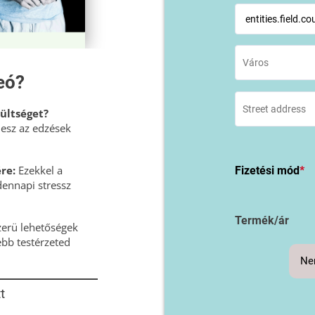
eó?
zültséget?
lesz az edzések
ére:
Ezekkel a
Fizetési mód
*
ennapi stressz
Termék/ár
zerü lehetőségek
bb testérzeted
Nem
t