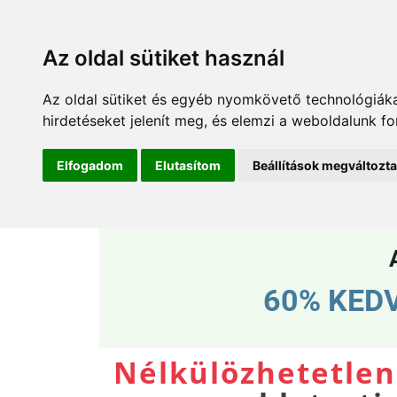
Az oldal sütiket használ
Az oldal sütiket és egyéb nyomkövető technológiáka
hirdetéseket jelenít meg, és elemzi a weboldalunk f
Elfogadom
Elutasítom
Beállítások megváltozt
60% KED
Nélkülözhetetle