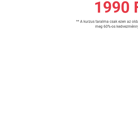
1990 
** A kurzus taralma csak ezen az old
meg 60%-os kedvezménny