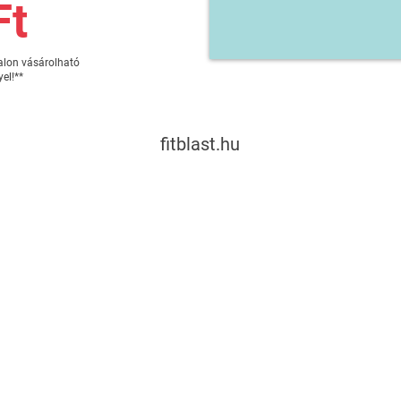
Ft
alon vásárolható
el!**
fitblast.hu