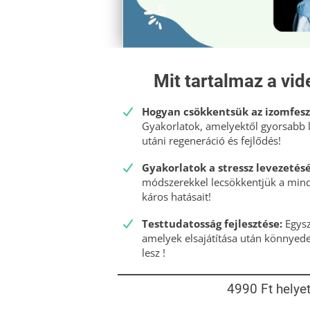
Mit tartalmaz a vid
Hogyan csökkentsük az izomfes
Gyakorlatok, amelyektől gyorsabb 
utáni regeneráció és fejlődés!
Gyakorlatok a stressz levezetés
módszerekkel lecsökkentjük a mind
káros hatásait!
Testtudatosság fejlesztése:
Egys
amelyek elsajátítása után könnyede
lesz !
4990 Ft helyet