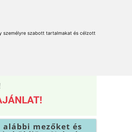
y személyre szabott tartalmakat és célzott
!
AJÁNLAT!
z alábbi mezőket és