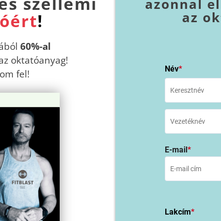
és szellemi
azonnal e
az o
óért
!
lából
60%-al
az oktatóanyag!
Név
*
om fel!
E-mail
*
Lakcím
*