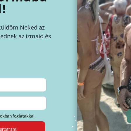
!
elküldöm Neked az
rednek az izmaid és
okban foglatakkal.
 program!