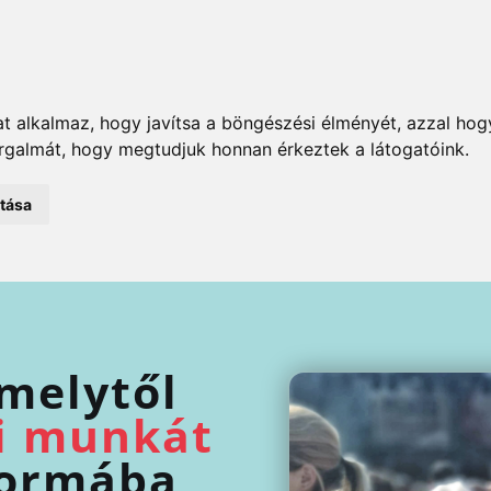
t alkalmaz, hogy javítsa a böngészési élményét, azzal hog
orgalmát, hogy megtudjuk honnan érkeztek a látogatóink.
atása
amelytől
i munkát
ormába