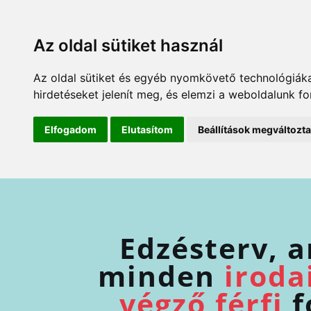
Az oldal sütiket használ
Az oldal sütiket és egyéb nyomkövető technológiáka
hirdetéseket jelenít meg, és elemzi a weboldalunk f
Elfogadom
Elutasítom
Beállítások megváltozt
Edzésterv, 
minden
iroda
végző férfi
f