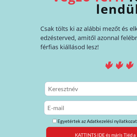
lendül
Csak tölts ki az alábbi mezőt és 
edzésterved, amitől azonnal feléb
férfias kiállásod lesz!
🢃🢃🢃
Egyetértek az Adatkezelési nyilatkozat
KATTINTS IDE és máris Tiéd a