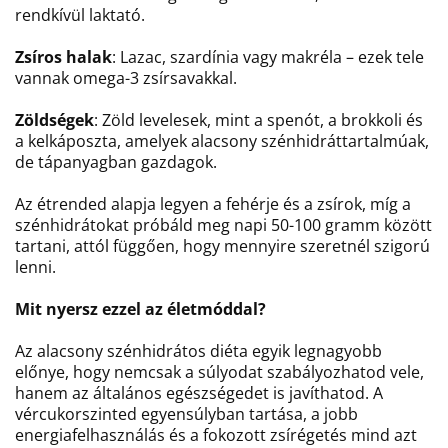
rendkívül laktató.
Zsíros halak
: Lazac, szardínia vagy makréla – ezek tele
vannak omega-3 zsírsavakkal.
Zöldségek
: Zöld levelesek, mint a spenót, a brokkoli és
a kelkáposzta, amelyek alacsony szénhidráttartalmúak,
de tápanyagban gazdagok.
Az étrended alapja legyen a fehérje és a zsírok, míg a
szénhidrátokat próbáld meg napi 50-100 gramm között
tartani, attól függően, hogy mennyire szeretnél szigorú
lenni.
Mit nyersz ezzel az életmóddal?
Az alacsony szénhidrátos diéta egyik legnagyobb
előnye, hogy nemcsak a súlyodat szabályozhatod vele,
hanem az általános egészségedet is javíthatod. A
vércukorszinted egyensúlyban tartása, a jobb
energiafelhasználás és a fokozott zsírégetés mind azt