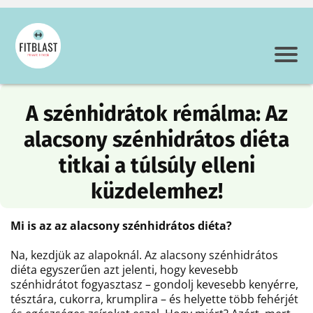
A szénhidrátok rémálma: Az
alacsony szénhidrátos diéta
titkai a túlsúly elleni
küzdelemhez!
Mi is az az alacsony szénhidrátos diéta?
Na, kezdjük az alapoknál. Az alacsony szénhidrátos
diéta egyszerűen azt jelenti, hogy kevesebb
szénhidrátot fogyasztasz – gondolj kevesebb kenyérre,
tésztára, cukorra, krumplira – és helyette több fehérjét