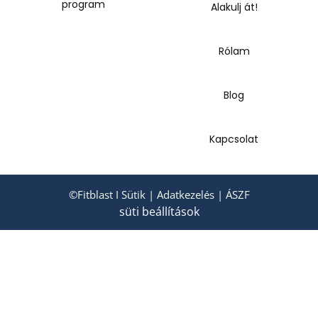
program
Alakulj át!
Rólam
Blog
Kapcsolat
©
Fitblast
I
Sütik
|
Adatkezelés
|
ÁSZF
süti beállítások