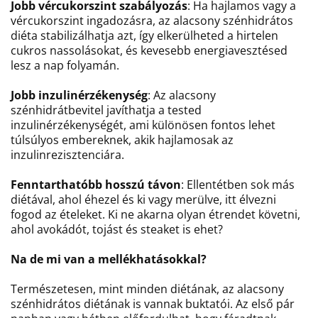
Jobb vércukorszint szabályozás
: Ha hajlamos vagy a
vércukorszint ingadozásra, az alacsony szénhidrátos
diéta stabilizálhatja azt, így elkerülheted a hirtelen
cukros nassolásokat, és kevesebb energiavesztésed
lesz a nap folyamán.
Jobb inzulinérzékenység
: Az alacsony
szénhidrátbevitel javíthatja a tested
inzulinérzékenységét, ami különösen fontos lehet
túlsúlyos embereknek, akik hajlamosak az
inzulinrezisztenciára.
Fenntarthatóbb hosszú távon
: Ellentétben sok más
diétával, ahol éhezel és ki vagy merülve, itt élvezni
fogod az ételeket. Ki ne akarna olyan étrendet követni,
ahol avokádót, tojást és steaket is ehet?
Na de mi van a mellékhatásokkal?
Természetesen, mint minden diétának, az alacsony
szénhidrátos diétának is vannak buktatói. Az első pár