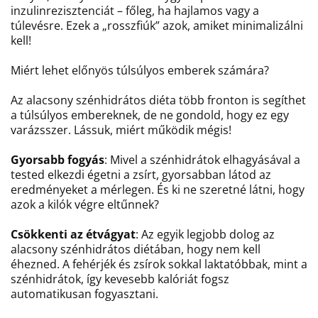
inzulinrezisztenciát – főleg, ha hajlamos vagy a
túlevésre. Ezek a „rosszfiúk” azok, amiket minimalizálni
kell!
Miért lehet előnyös túlsúlyos emberek számára?
Az alacsony szénhidrátos diéta több fronton is segíthet
a túlsúlyos embereknek, de ne gondold, hogy ez egy
varázsszer. Lássuk, miért működik mégis!
Gyorsabb fogyás
: Mivel a szénhidrátok elhagyásával a
tested elkezdi égetni a zsírt, gyorsabban látod az
eredményeket a mérlegen. És ki ne szeretné látni, hogy
azok a kilók végre eltűnnek?
Csökkenti az étvágyat
: Az egyik legjobb dolog az
alacsony szénhidrátos diétában, hogy nem kell
éhezned. A fehérjék és zsírok sokkal laktatóbbak, mint a
szénhidrátok, így kevesebb kalóriát fogsz
automatikusan fogyasztani.