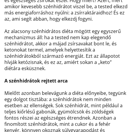
és egészséges zsírokat eszel. Hogy miért? Azért, mert
amikor kevesebb szénhidrátot viszel be, a tested elkezd
más energiaforráshoz nyúlni: a zsírraktáraidhoz! És ez
az, ami segít abban, hogy elkezdj fogyni.
Az alacsony szénhidrátos diéta mögött egy egyszerű
mechanizmus áll: ha a tested nem kap elegendő
szénhidrátot, akkor a májad zsírsavakat bont le, és
ketonokat termel, amelyek helyettesítik a
szénhidrátokból származó energiát. Ezt az állapotot
hívják ketózisnak, és ez az, amiért sokan a „keto”
diétára esküsznek.
A szénhidrátok rejtett arca
Mielőtt azonban belevágunk a diéta előnyeibe, tegyünk
egy dolgot tisztába: a szénhidrátok nem minden
esetben az ellenségek. Sok szénhidrát, mint például a
teljes kiőrlésű gabonák, gyümölcsök és zöldségek
fontos részei az egészséges étrendnek. Azonban a
finomított szénhidrátok, mint a cukor és a fehér
kenyér, könnyen okoznak súlygyarapodást és