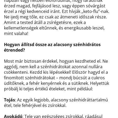
napban vagy hétben előfordulhat, hogy fáradtnak
érzed magad, fejfájásod lesz, vagy éppen sóvárgást
érzel a régi kedvenceid iránt. Ezt hívják „keto-flu”-nak.
Ne ijedj meg tőle, ez csak az átmeneti időszak része.
Amint a tested átáll a zsírégetésre, ezek a
kellemetlenségek eltűnnek, és energikusabb leszel,
mint valaha!
Hogyan állítsd össze az alacsony szénhidrátos
étrended?
Most már biztosan érdekel, hogyan kezdheted el. Ne
aggódj, nem kell a szénhidrátokat azonnal nullára
csökkenteni. Kezdd kis lépésekkel! Először hagyd el a
finomított szénhidrátokat – mondj búcsút a cukros
üdítőknek, a fehér kenyérnek és a sütiknek. Helyettük
próbálj ki teljes értékű ételeket, mint például:
Tojás
: Az egyik legjobb, alacsony szénhidráttartalmú
étel, tele fehérjével és zsírokkal.
Avokádó
: Tele van egészséges zsírokkal, ráadásul