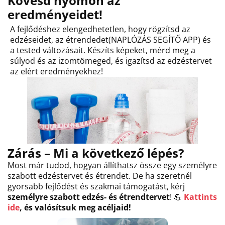
Kövesd nyomon az
eredményeidet!
A fejlődéshez elengedhetetlen, hogy rögzítsd az
edzéseidet, az étrendedet(
NAPLÓZÁS SEGÍTŐ APP
) és
a tested változásait. Készíts képeket, mérd meg a
súlyod és az izomtömeged, és igazítsd az edzéstervet
az elért eredményekhez!
Zárás – Mi a következő lépés?
Most már tudod, hogyan állíthatsz össze egy személyre
szabott edzéstervet és étrendet. De ha szeretnél
gyorsabb fejlődést és szakmai támogatást, kérj
személyre szabott edzés- és étrendtervet
! 💪
Kattints
ide
, és valósítsuk meg acéljaid!