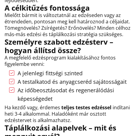
fejlődésedben.
A célkitűzés fontossága
Mielőtt bármit is változtatnál az edzéseden vagy az
étrendeden, pontosan meg kell határoznod a céljaidat.
Tömegnövelés? Zsírégetés? Erőnövelés? Minden célhoz
más-más edzési és táplálkozási stratégia szükséges.
Személyre szabott edzésterv –
hogyan állítsd össze?
A megfelelő edzésprogram kialakításához fontos
figyelembe venni:
A jelenlegi fittségi szinted
A testalkatod és anyagcseréd sajátosságait
Az időbeosztásodat és regenerálódási
képességedet
Ha kezdő vagy, érdemes
teljes testes edzéssel
indítani
heti 3-4 alkalommal. Haladóként már osztott
edzéstervet is alkalmazhatsz.
Táplálkozási alapelvek – mit és