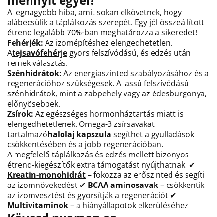
mennyit egyél?
A legnagyobb hiba, amit sokan elkövetnek, hogy
alábecsülik a táplálkozás szerepét. Egy jól összeállított
étrend legalább 70%-ban meghatározza a sikeredet!
Fehérjék:
Az izomépítéshez elengedhetetlen.
A
tejsavófehérje
gyors felszívódású, és edzés után
remek választás.
Szénhidrátok:
Az energiaszinted szabályozásához és a
regenerációhoz szükségesek. A lassú felszívódású
szénhidrátok, mint a zabpehely vagy az édesburgonya,
előnyösebbek.
Zsírok:
Az egészséges hormonháztartás miatt is
elengedhetetlenek. Omega-3 zsírsavakat
tartalmazó
halolaj kapszula
segíthet a gyulladások
csökkentésében és a jobb regenerációban.
A megfelelő táplálkozás és edzés mellett bizonyos
étrend-kiegészítők extra támogatást nyújthatnak: ✔
Kreatin-monohidrát
– fokozza az erőszinted és segíti
az izomnövekedést ✔
BCAA aminosavak
– csökkentik
az izomvesztést és gyorsítják a regenerációt ✔
Multivitaminok
– a hiányállapotok elkerüléséhez