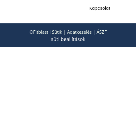
Kapcsolat
©
Fitblast
I
Sütik
|
Adatkezelés
|
ÁSZF
süti beállítások