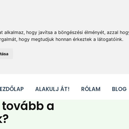
t alkalmaz, hogy javítsa a böngészési élményét, azzal hog
orgalmát, hogy megtudjuk honnan érkeztek a látogatóink.
atása
EZDŐLAP
ALAKULJ ÁT!
RÓLAM
BLOG
k tovább a
k?