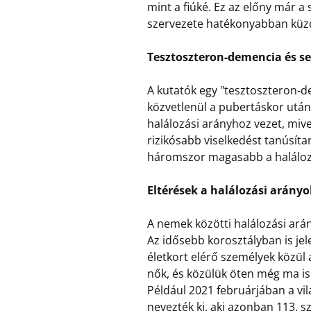
mint a fiúké. Ez az előny már a
szervezete hatékonyabban küzd
Tesztoszteron-demencia és s
A kutatók egy "tesztoszteron-d
közvetlenül a pubertáskor után
halálozási arányhoz vezet, miv
rizikósabb viselkedést tanúsíta
háromszor magasabb a halálozá
Eltérések a halálozási arány
A nemek közötti halálozási ará
Az idősebb korosztályban is j
életkort elérő személyek közül
nők, és közülük öten még ma is
Például 2021 februárjában a vil
nevezték ki, aki azonban 113. s