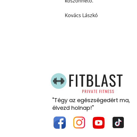
köszönhető.
Kovács Lászkó
"Tégy az egészségedért ma,
élvezd holnap!"