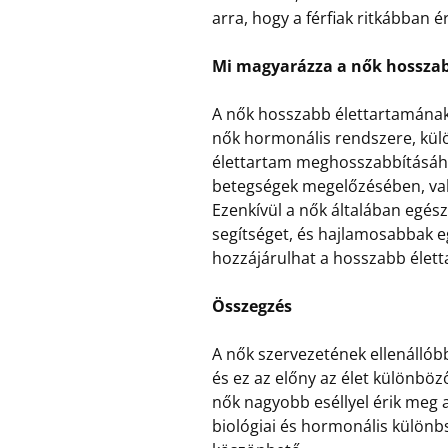
arra, hogy a férfiak ritkábban 
Mi magyarázza a nők hosszab
A nők hosszabb élettartamának 
nők hormonális rendszere, kül
élettartam meghosszabbításához
betegségek megelőzésében, val
Ezenkívül a nők általában egé
segítséget, és hajlamosabbak e
hozzájárulhat a hosszabb élet
Összegzés
A nők szervezetének ellenállób
és ez az előny az élet különbö
nők nagyobb eséllyel érik meg az
biológiai és hormonális külön