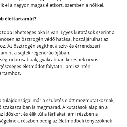
érik el a nagyon magas életkort, szemben a nőkkel.
b élettartamát?
több lehetséges oka is van. Egyes kutatások szerint a
önösen az ösztrogén védő hatása, hozzájárulhat az
. Az ösztrogén segíthet a szív- és érrendszeri
amint a sejtek regenerációjában.
szségtudatosabbak, gyakrabban keresnek orvosi
gészséges életmódot folytatni, ami szintén
tartamhoz.
b tulajdonságai már a születés előtt megmutatkoznak,
ző szakaszaiban is megmarad. A kutatások alapján a
 időskort és élik túl a férfiakat, ami részben a
bségeknek, részben pedig az életmódbeli tényezőknek