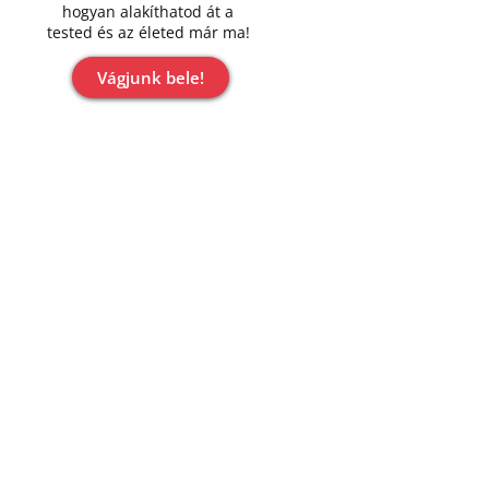
hogyan alakíthatod át a
tested és az életed már ma!
Vágjunk bele!