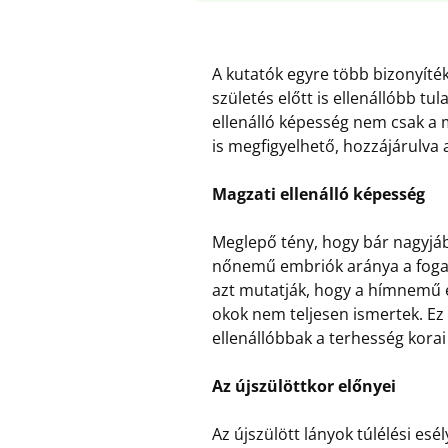
A kutatók egyre több bizonyíték
születés előtt is ellenállóbb tu
ellenálló képesség nem csak a 
is megfigyelhető, hozzájárulva
Magzati ellenálló képesség
Meglepő tény, hogy bár nagyjáb
nőnemű embriók aránya a foga
azt mutatják, hogy a hímnemű 
okok nem teljesen ismertek. Ez
ellenállóbbak a terhesség korai
Az újszülöttkor előnyei
Az újszülött lányok túlélési es