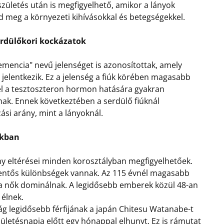
 születés után is megfigyelhető, amikor a lányok
 meg a környezeti kihívásokkal és betegségekkel.
erdülőkori kockázatok
emencia" nevű jelenséget is azonosítottak, amely
 jelentkezik. Ez a jelenség a fiúk körében magasabb
el a tesztoszteron hormon hatására gyakran
nak. Ennek következtében a serdülő fiúknál
si arány, mint a lányoknál.
okban
ny eltérései minden korosztályban megfigyelhetőek.
elentős különbségek vannak. Az 115 évnél magasabb
 a nők dominálnak. A legidősebb emberek közül 48-an
 élnek.
ág legidősebb férfijának a japán Chitesu Watanabe-t
zületésnapja előtt egy hónappal elhunyt. Ez is rámutat