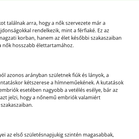
ot találnak arra, hogy a nők szervezete már a
lajdonságokkal rendelkezik, mint a férfiaké. Ez az
magzati korban, hanem az élet későbbi szakaszaiban
 a nők hosszabb élettartamához.
ól azonos arányban születnek fiúk és lányok, a
ntatáskor kétszerese a hímneműekének. A kutatások
embriók esetében nagyobb a vetélés esélye, bár az
 azt jelzi, hogy a nőnemű embriók valamiért
 szakaszaiban.
élyei az első születésnapjukig szintén magasabbak,