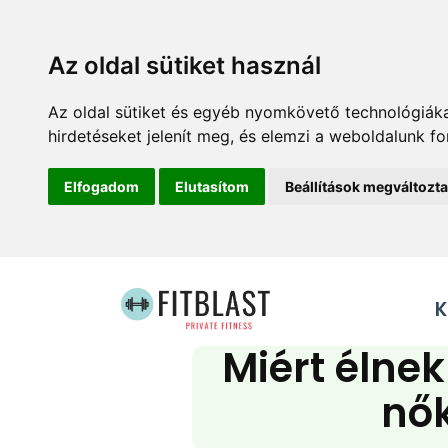
Az oldal sütiket használ
Az oldal sütiket és egyéb nyomkövető technológiáka
hirdetéseket jelenít meg, és elemzi a weboldalunk f
Elfogadom
Elutasítom
Beállítások megváltozt
K
Miért élne
nő